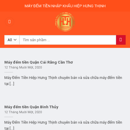
Skip
MÁY ĐẾM TIỀN NHẬP KHẨU HIỆP HƯNG THỊNH
to
content
0
Tìm
kiếm:
Máy đếm tiền Quận Cái Răng Cần Thơ
12 Tháng Mười Một, 2020
Máy Đếm Tiền Hiệp Hưng Thịnh chuyên bán và sửa chữa máy đếm tiền
tại [...]
Máy đếm tiền Quận Bình Thủy
12 Tháng Mười Một, 2020
Máy Đếm Tiền Hiệp Hưng Thịnh chuyên bán và sửa chữa máy đếm tiền
tại [...]