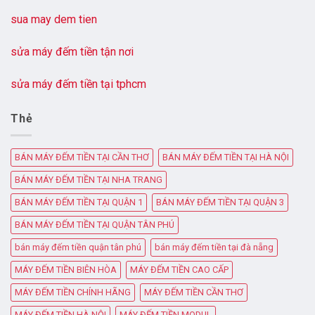
sua may dem tien
sửa máy đếm tiền tận nơi
sửa máy đếm tiền tại tphcm
Thẻ
BÁN MÁY ĐẾM TIỀN TẠI CẦN THƠ
BÁN MÁY ĐẾM TIỀN TẠI HÀ NỘI
BÁN MÁY ĐẾM TIỀN TẠI NHA TRANG
BÁN MÁY ĐẾM TIỀN TẠI QUẬN 1
BÁN MÁY ĐẾM TIỀN TẠI QUẬN 3
BÁN MÁY ĐẾM TIỀN TẠI QUẬN TÂN PHÚ
bán máy đếm tiền quận tân phú
bán máy đếm tiền tại đà nẵng
MÁY ĐẾM TIỀN BIÊN HÒA
MÁY ĐẾM TIỀN CAO CẤP
MÁY ĐẾM TIỀN CHÍNH HÃNG
MÁY ĐẾM TIỀN CẦN THƠ
MÁY ĐẾM TIỀN HÀ NỘI
MÁY ĐẾM TIỀN MODUL