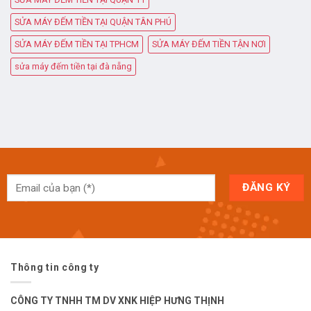
SỬA MÁY ĐẾM TIỀN TẠI QUẬN TÂN PHÚ
SỬA MÁY ĐẾM TIỀN TẠI TPHCM
SỬA MÁY ĐẾM TIỀN TẬN NƠI
sửa máy đếm tiền tại đà nẵng
Thông tin công ty
CÔNG TY TNHH TM DV XNK HIỆP HƯNG THỊNH