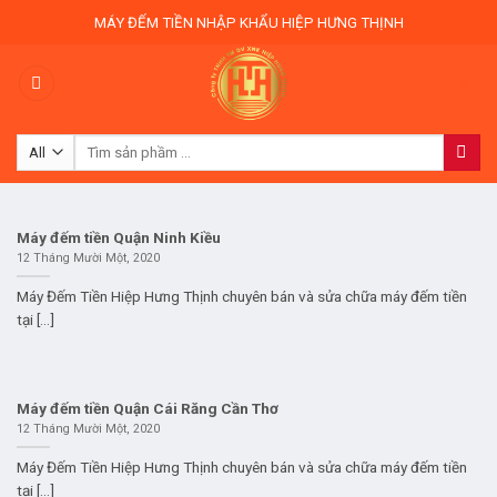
Skip
MÁY ĐẾM TIỀN NHẬP KHẨU HIỆP HƯNG THỊNH
to
content
0
Tìm
kiếm:
Máy đếm tiền Quận Ninh Kiều
12 Tháng Mười Một, 2020
Máy Đếm Tiền Hiệp Hưng Thịnh chuyên bán và sửa chữa máy đếm tiền
tại [...]
Máy đếm tiền Quận Cái Răng Cần Thơ
12 Tháng Mười Một, 2020
Máy Đếm Tiền Hiệp Hưng Thịnh chuyên bán và sửa chữa máy đếm tiền
tại [...]