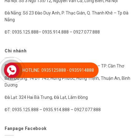
Hà Nội: Số 3 Ngõ 135/12, Nguyễn Văn Cừ, Long Biên, Hà Nội
Đà Nẵng: Số 23 Đào Duy Anh, P. Thạc Gián, Q. Thanh Khê – Tp Đà
Nẵng
ĐT: 0935.125.888– 0935.914.888 – 0927.077.888
Chi nhánh
Cần Thơ: 13 Đường 21, P. An Khánh, Q. Ninh Kiều – TP. Cần Thơ
HOTLINE: 0935125888 - 0935914888
Bình Dương: 14 DT 745, Hưng Phước, Hưng Thịnh, Thuận An, Bình
Dương
Đà Lạt: 324 Hai Bà Trưng, Đà Lạt, Lâm Đồng
ĐT: 0935.125.888 – 0935.914.888 – 0927.077.888
Fanpage Facebook