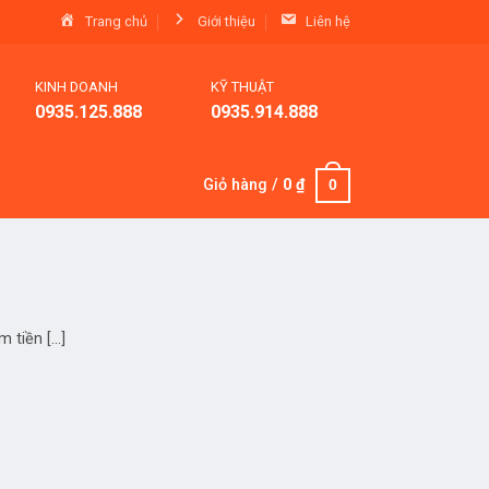
Trang chủ
Giới thiệu
Liên hệ
KINH DOANH
KỸ THUẬT
0935.125.888
0935.914.888
Giỏ hàng /
0
₫
0
iền [...]