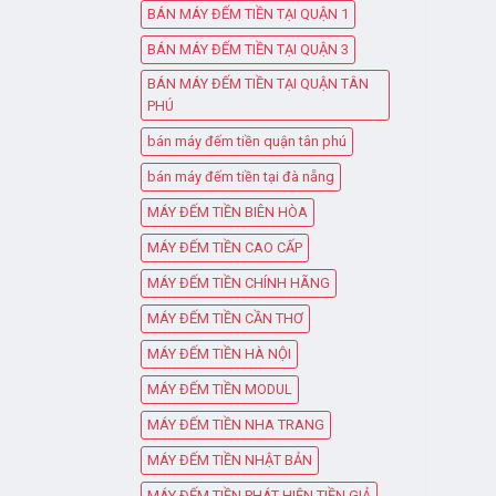
BÁN MÁY ĐẾM TIỀN TẠI QUẬN 1
BÁN MÁY ĐẾM TIỀN TẠI QUẬN 3
BÁN MÁY ĐẾM TIỀN TẠI QUẬN TÂN
PHÚ
bán máy đếm tiền quận tân phú
bán máy đếm tiền tại đà nẵng
MÁY ĐẾM TIỀN BIÊN HÒA
MÁY ĐẾM TIỀN CAO CẤP
MÁY ĐẾM TIỀN CHÍNH HÃNG
MÁY ĐẾM TIỀN CẦN THƠ
MÁY ĐẾM TIỀN HÀ NỘI
MÁY ĐẾM TIỀN MODUL
MÁY ĐẾM TIỀN NHA TRANG
MÁY ĐẾM TIỀN NHẬT BẢN
MÁY ĐẾM TIỀN PHÁT HIỆN TIỀN GIẢ