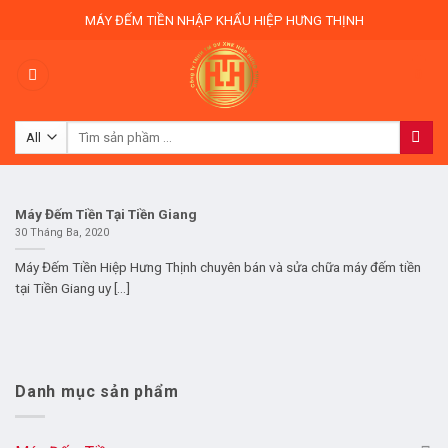
Skip
MÁY ĐẾM TIỀN NHẬP KHẨU HIỆP HƯNG THỊNH
to
content
0
Tìm
kiếm:
Máy Đếm Tiền Tại Tiền Giang
30 Tháng Ba, 2020
Máy Đếm Tiền Hiệp Hưng Thịnh chuyên bán và sửa chữa máy đếm tiền
tại Tiền Giang uy [...]
Danh mục sản phẩm