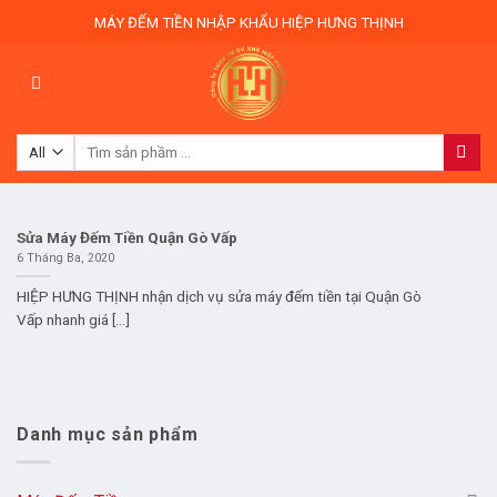
Skip
MÁY ĐẾM TIỀN NHẬP KHẨU HIỆP HƯNG THỊNH
to
content
0
Tìm
kiếm:
Sửa Máy Đếm Tiền Quận Gò Vấp
6 Tháng Ba, 2020
HIỆP HƯNG THỊNH nhận dịch vụ sửa máy đếm tiền tại Quận Gò
Vấp nhanh giá [...]
Danh mục sản phẩm