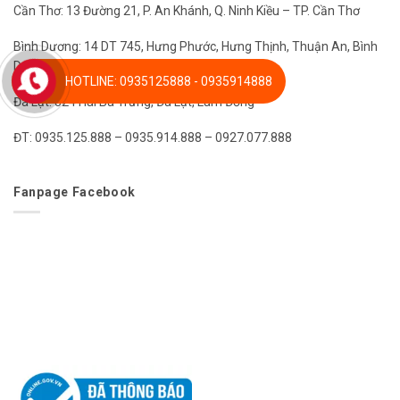
Cần Thơ: 13 Đường 21, P. An Khánh, Q. Ninh Kiều – TP. Cần Thơ
Bình Dương: 14 DT 745, Hưng Phước, Hưng Thịnh, Thuận An, Bình
Dương
HOTLINE: 0935125888 - 0935914888
Đà Lạt: 324 Hai Bà Trưng, Đà Lạt, Lâm Đồng
ĐT: 0935.125.888 – 0935.914.888 – 0927.077.888
Fanpage Facebook